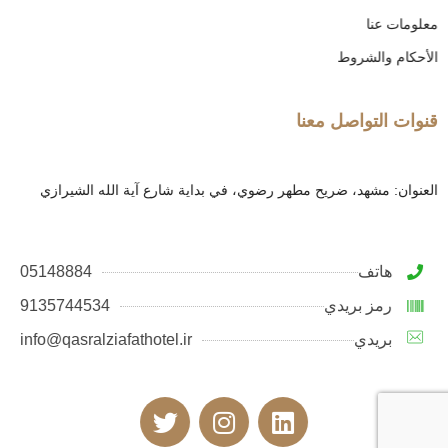
معلومات عنا
الأحكام والشروط
قنوات التواصل معنا
العنوان: مشهد، ضريح مطهر رضوي، في بداية شارع آية الله الشيرازي
هاتف
05148884
رمز بريدي
9135744534
بريدي
info@qasralziafathotel.ir