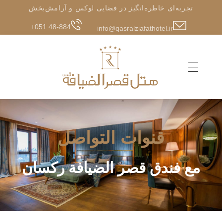
تجربه‌ای خاطره‌انگیز در فضایی لوکس و آرامش‌بخش
+051 48-884
info@qasralziafathotel.ir
قنوات التواصل
مع فندق قصر الضيافة ركسان