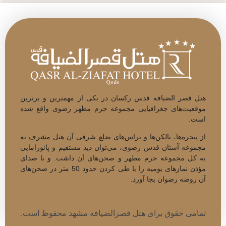
هتل قصر الضیافه قدس رکسان در یکی از مهم­ترین و برتر­ین
موقعیت‌های جغرافیایی مجموعه حرم مطهر رضوی واقع شده
است.
از پنجره‌­ها، بالکن‌ها و تراس‌های ضلع شرقی آن هتل مشرف به
مجموعه آستان قدس رضوی، می­‌توان دید مستقیم و پانورامایی
به کل مجموعه حرم مطهر و صحن‌های آن داشت. و با صدای
مؤذن نمازهای یومیه را با طی کردن حدود 50 متر در صحن‌­های
آن روضه رضوان بجا آورد.
تمامی حقوق برای هتل قصرالضیافه مشهد محفوظ است.