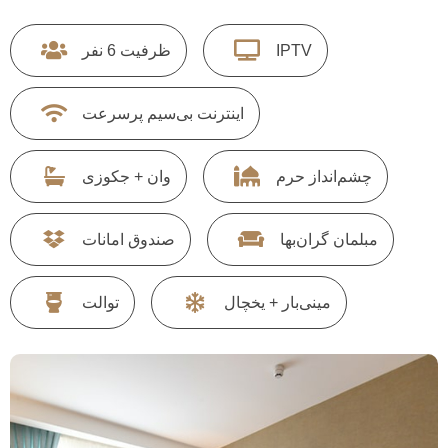
IPTV
ظرفیت 6 نفر
اینترنت بی‌سیم پرسرعت
چشم‌انداز حرم
وان + جکوزی
مبلمان گران‌بها
صندوق امانات
مینی‌بار + یخچال
توالت