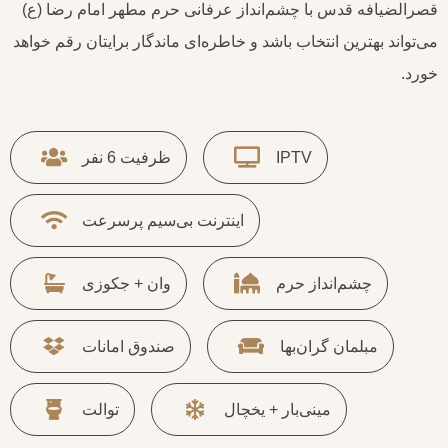
قصرالضیافه قدس با چشم‌انداز عرفانی حرم مطهر امام رضا (ع)
می‌تواند بهترین انتخاب باشد و خاطره‌ای ماندگار برایتان رقم خواهد
خورد.
IPTV
ظرفیت 6 نفر
اینترنت بی‌سیم پرسرعت
چشم‌انداز حرم
وان + جکوزی
مبلمان گران‌بها
صندوق امانات
مینی‌بار + یخچال
توالت