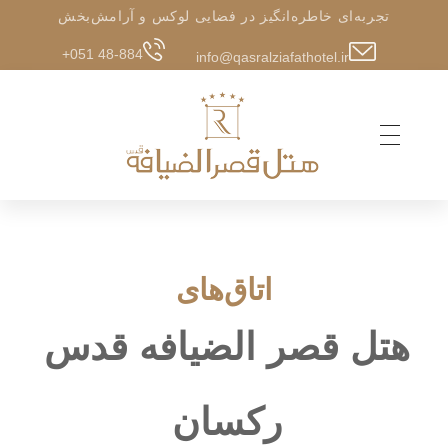
تجربه‌ای خاطره‌انگیز در فضایی لوکس و آرامش‌بخش
+051 48-884
info@qasralziafathotel.ir
اتاق‌های
هتل قصر الضیافه قدس
رکسان