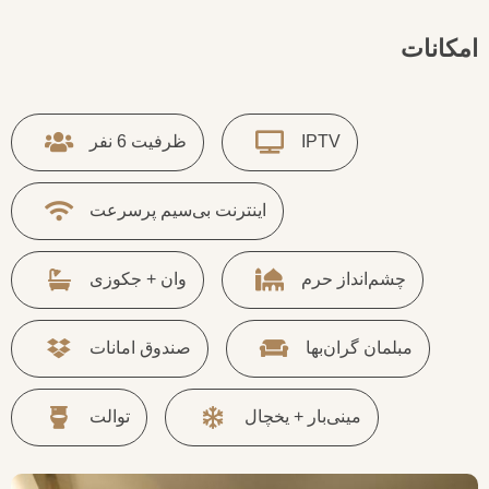
امکانات
IPTV
ظرفیت 6 نفر
اینترنت بی‌سیم پرسرعت
چشم‌انداز حرم
وان + جکوزی
مبلمان گران‌بها
صندوق امانات
مینی‌بار + یخچال
توالت