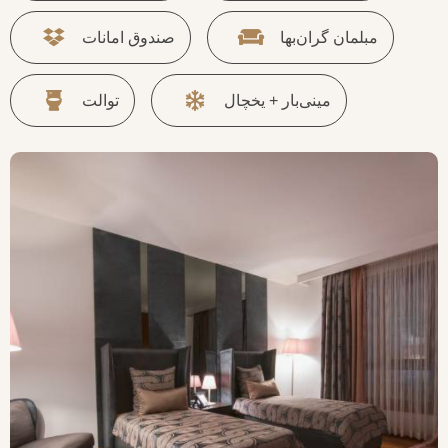
مبلمان گران‌بها
صندوق امانات
مینی‌بار + یخچال
توالت