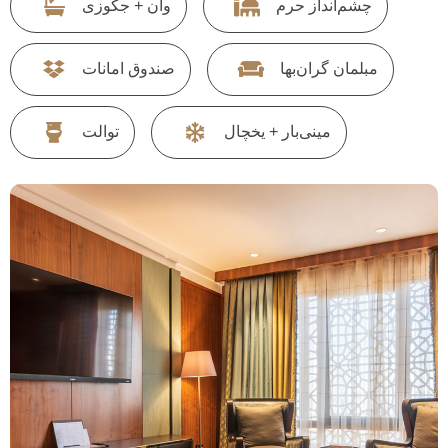
چشم‌انداز حرم
وان + جکوزی
مبلمان گران‌بها
صندوق امانات
مینی‌بار + یخچال
توالت