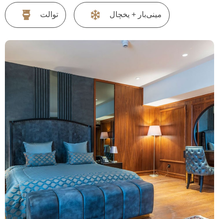
مینی‌بار + یخچال
توالت