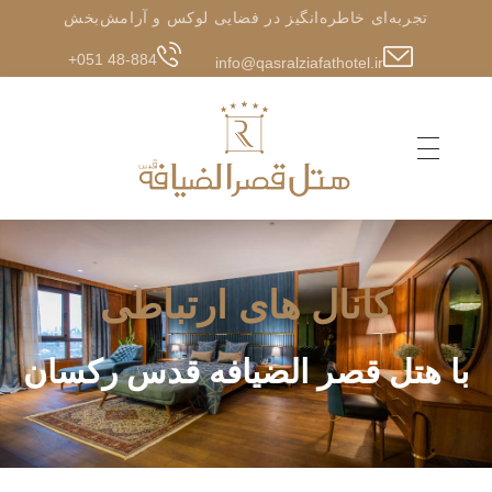
تجربه‌ای خاطره‌انگیز در فضایی لوکس و آرامش‌بخش
+051 48-884
info@qasralziafathotel.ir
کانال های ارتباطی
با هتل قصر الضیافه قدس رکسان