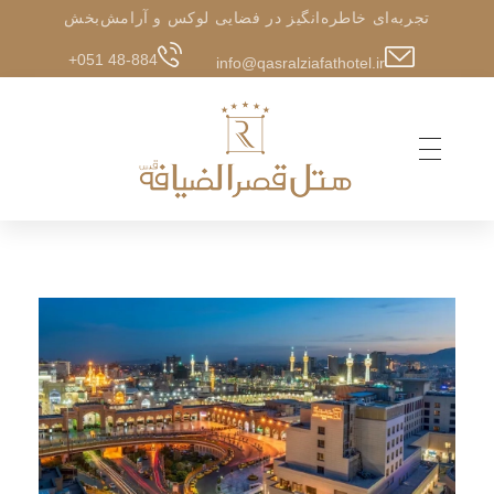
تجربه‌ای خاطره‌انگیز در فضایی لوکس و آرامش‌بخش
+051 48-884
info@qasralziafathotel.ir