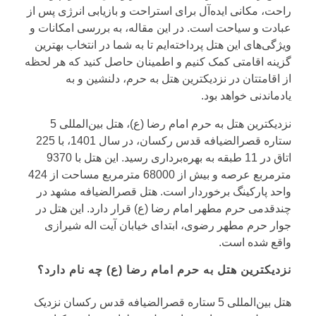
راحت، مکانی ایده‌آل برای استراحت و بازیابی انرژی پس از
عبادت و سیاحت است. در این مقاله، به بررسی امکانات و
ویژگی‌های این هتل پرداخته‌ایم تا به شما در انتخاب بهترین
گزینه اقامتی کمک کنیم و اطمینان حاصل کنید که هر لحظه
از اقامتتان در نزدیکترین هتل به حرم، دلنشین و به
یادماندنی خواهد بود.
نزدیکترین هتل به حرم امام رضا (ع)، هتل بین‌المللی 5
ستاره قصرالضیافه قدس رکسان، در سال 1401، با 225
اتاق در 11 طبقه به بهره‌برداری رسید. این هتل با 9370
مترمربع عرصه و بیش از 68000 مترمربع مساحت از 424
واحد پارکینگ برخوردار است. هتل قصرالضیافه مشهد در
چندقدمی حرم مطهر امام رضا (ع) قرار دارد. این هتل در
جوار حرم مطهر رضوی، ابتدای خیابان آیت اله شیرازی
واقع شده‌ است.
نزدیکترین هتل به حرم امام رضا (ع) چه نام دارد؟
هتل بین‌المللی 5 ستاره قصرالضیافه قدس رکسان نزدیک