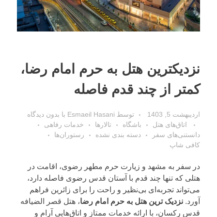
نزدیکترین هتل به حرم امام رضا،
کمتر از چند قدم فاصله
اردیبهشت 5, 1403
توسط
Esmaeil Hasani
با
بدون دیدگاه
اتاق‌های هتل
باشگاه
تالارها
خدمات رفاهی
دانستنی‌های سفر
دسته بندی نشده
رستوران‌ها
کافی شاپ
در سفر به مشهد و زیارت حرم مطهر رضوی، اقامت در
هتلی که تنها چند قدم با آستان قدس رضوی فاصله دارد،
می‌تواند تجربه‌ای بی‌نظیر و راحت را برای زائرین فراهم
آورد.
نزدیک ترین هتل به حرم امام رضا
،
هتل قصر الضیافه
قدس رکسان
، با ارائه خدمات ممتاز و اتاق‌هایی آرام و