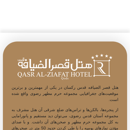
هتل قصر الضیافه قدس رکسان در یکی از مهم­ترین و برتر­ین
موقعیت‌های جغرافیایی مجموعه حرم مطهر رضوی واقع شده
است.
از پنجره‌­ها، بالکن‌ها و تراس‌های ضلع شرقی آن هتل مشرف به
مجموعه آستان قدس رضوی، می­‌توان دید مستقیم و پانورامایی
به کل مجموعه حرم مطهر و صحن‌های آن داشت. و با صدای
مؤذن نمازهای یومیه را با طی کردن حدود 50 متر در صحن‌­های