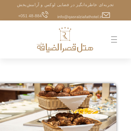
تجربه‌ای خاطره‌انگیز در فضایی لوکس و آرامش‌بخش
+051 48-884
info@qasralziafathotel.ir