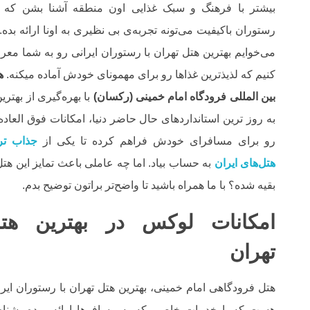
بیشتر با فرهنگ و سبک غذایی اون منطقه آشنا بشن که 
رستوران باکیفیت می‌تونه تجربه‌ی بی نظیری به اونا ارائه بده. 
می‌خوایم بهترین هتل تهران با رستوران ایرانی رو به شما معر
کنیم که لذیذترین غذاها رو برای مهمونای خودش آماده میکنه.
ه
بین المللی فرودگاه امام خمینی (رکسان)
با بهره‌گیری از بهتری
به روز ترین استانداردهای حال حاضر دنیا، امکانات فوق العاده‌
رو برای مسافرای خودش فراهم کرده تا یکی از
جذاب تر
هتل‌های ایران
به حساب بیاد. اما چه عاملی باعث تمایز این هتل‌ 
بقیه شده؟ با ما همراه باشید تا واضح‌تر براتون توضیح بدم.
امکانات لوکس در بهترین هت
تهران
هتل فرودگاهی امام خمینی، بهترین هتل تهران با رستوران ایرا
هست که با خدمات خاصی که به مسافرها ارائه میده، شناخ