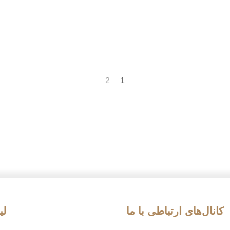
توی این مقاله با شما همراه هستیم تا درباره‌ی بهترین هتل
تهران با رستوران ایرانی آشنا بشیم. شهر تهران به عنوان
پایتخت کشور، همیشه میزبان مسافرای داخلی و خارجی
زیادیه
2
1
کانال‌های ارتباطی با ما
لی