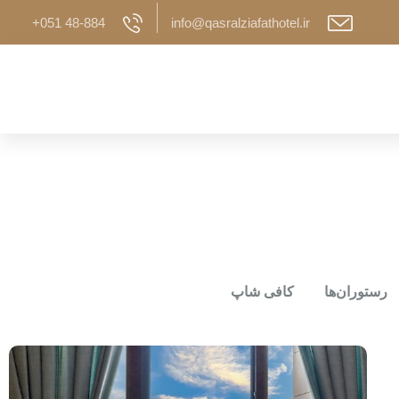
+051 48-884
info@qasralziafathotel.ir
رستوران‌ها
کافی شاپ