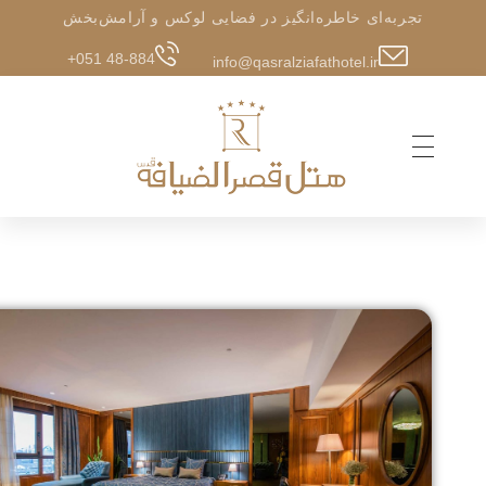
تجربه‌ای خاطره‌انگیز در فضایی لوکس و آرامش‌بخش
+051 48-884
info@qasralziafathotel.ir