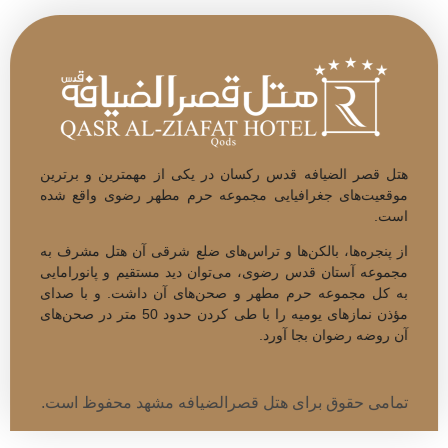
هتل قصر الضیافه قدس رکسان در یکی از مهم­ترین و برتر­ین
موقعیت‌های جغرافیایی مجموعه حرم مطهر رضوی واقع شده
است.
از پنجره‌­ها، بالکن‌ها و تراس‌های ضلع شرقی آن هتل مشرف به
مجموعه آستان قدس رضوی، می­‌توان دید مستقیم و پانورامایی
به کل مجموعه حرم مطهر و صحن‌های آن داشت. و با صدای
مؤذن نمازهای یومیه را با طی کردن حدود 50 متر در صحن‌­های
آن روضه رضوان بجا آورد.
تمامی حقوق برای هتل قصرالضیافه مشهد محفوظ است.