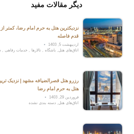
دیگر مقالات مفید
نزدیکترین هتل به حرم امام رضا، کمتر از 
قدم فاصله
اردیبهشت 5, 1403
اتاق‌های هتل
,
باشگاه
,
تالارها
,
خدمات رفاهی
,
د
رزرو هتل قصرالضیافه مشهد | نزدیک تری
هتل به حرم امام رضا
فروردین 29, 1403
اتاق‌های هتل
,
دسته بندی نشده