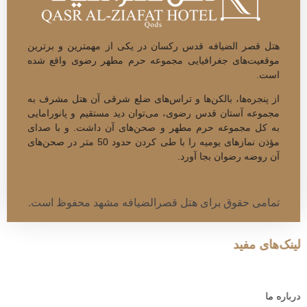
هتل قصر الضیافه قدس رکسان در یکی از مهم­ترین و برتر­ین
موقعیت‌های جغرافیایی مجموعه حرم مطهر رضوی واقع شده
است.
از پنجره‌­ها، بالکن‌ها و تراس‌های ضلع شرقی آن هتل مشرف به
مجموعه آستان قدس رضوی، می­‌توان دید مستقیم و پانورامایی
به کل مجموعه حرم مطهر و صحن‌های آن داشت. و با صدای
مؤذن نمازهای یومیه را با طی کردن حدود 50 متر در صحن‌­های
آن روضه رضوان بجا آورد.
تمامی حقوق برای هتل قصرالضیافه مشهد محفوظ است.
لینک‌های مفید
درباره ما