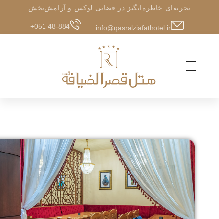
تجربه‌ای خاطره‌انگیز در فضایی لوکس و آرامش‌بخش
+051 48-884
info@qasralziafathotel.ir