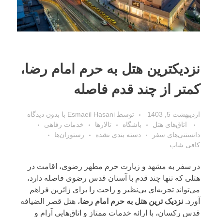
نزدیکترین هتل به حرم امام رضا،
کمتر از چند قدم فاصله
اردیبهشت 5, 1403
توسط
Esmaeil Hasani
با
بدون دیدگاه
اتاق‌های هتل
باشگاه
تالارها
خدمات رفاهی
دانستنی‌های سفر
دسته بندی نشده
رستوران‌ها
کافی شاپ
در سفر به مشهد و زیارت حرم مطهر رضوی، اقامت در
هتلی که تنها چند قدم با آستان قدس رضوی فاصله دارد،
می‌تواند تجربه‌ای بی‌نظیر و راحت را برای زائرین فراهم
آورد.
نزدیک ترین هتل به حرم امام رضا
،
هتل قصر الضیافه
قدس رکسان
، با ارائه خدمات ممتاز و اتاق‌هایی آرام و