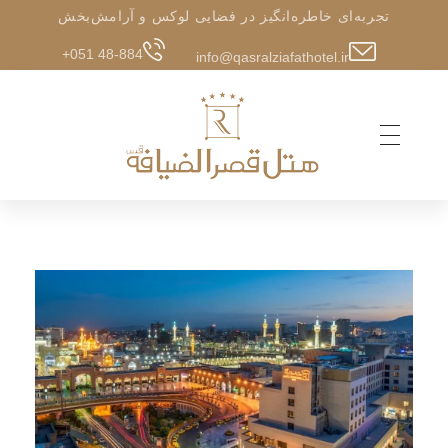
تجربه‌ای خاطره‌انگیز در فضایی لوکس و آرامش‌بخش
+051 48-884
info@qasralziafathotel.ir