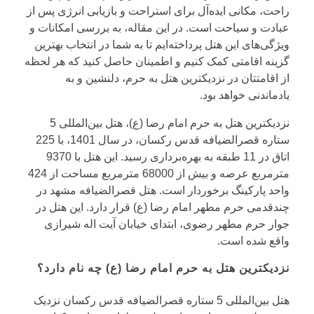
راحت، مکانی ایده‌آل برای استراحت و بازیابی انرژی پس از
عبادت و سیاحت است. در این مقاله، به بررسی امکانات و
ویژگی‌های این هتل پرداخته‌ایم تا به شما در انتخاب بهترین
گزینه اقامتی کمک کنیم و اطمینان حاصل کنید که هر لحظه
از اقامتتان در نزدیکترین هتل به حرم، دلنشین و به
یادماندنی خواهد بود.
نزدیکترین هتل به حرم امام رضا (ع)، هتل بین‌المللی 5
ستاره قصرالضیافه قدس رکسان، در سال 1401، با 225
اتاق در 11 طبقه به بهره‌برداری رسید. این هتل با 9370
مترمربع عرصه و بیش از 68000 مترمربع مساحت از 424
واحد پارکینگ برخوردار است. هتل قصرالضیافه مشهد در
چندقدمی حرم مطهر امام رضا (ع) قرار دارد. این هتل در
جوار حرم مطهر رضوی، ابتدای خیابان آیت اله شیرازی
واقع شده‌ است.
نزدیکترین هتل به حرم امام رضا (ع) چه نام دارد؟
هتل بین‌المللی 5 ستاره قصرالضیافه قدس رکسان نزدیک